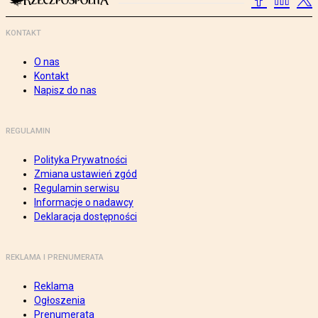
KONTAKT
O nas
Kontakt
Napisz do nas
REGULAMIN
Polityka Prywatności
Zmiana ustawień zgód
Regulamin serwisu
Informacje o nadawcy
Deklaracja dostępności
REKLAMA I PRENUMERATA
Reklama
Ogłoszenia
Prenumerata