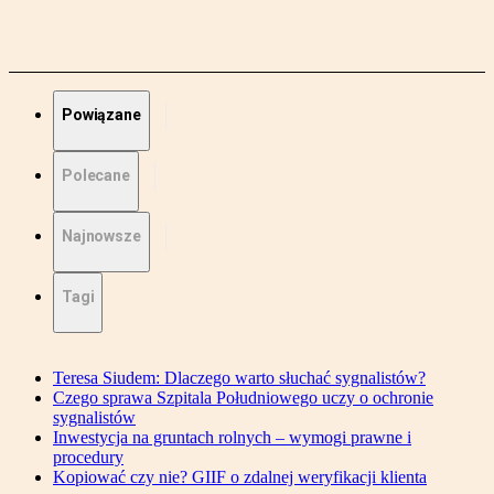
Powiązane
Polecane
Najnowsze
Tagi
Teresa Siudem: Dlaczego warto słuchać sygnalistów?
Czego sprawa Szpitala Południowego uczy o ochronie
sygnalistów
Inwestycja na gruntach rolnych – wymogi prawne i
procedury
Kopiować czy nie? GIIF o zdalnej weryfikacji klienta