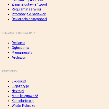
Zmiana ustawień zgód
Regulamin serwisu
Informacje o nadawcy
Deklaracja dostępności
REKLAMA I PRENUMERATA
Reklama
Ogłoszenia
Prenumerata
Archiwum
PARTNERZY
E-kiosk.pl
E-gazety.pl
Nexto.pl
Mała księgowość
Kancelarierp.pl
Wieści Rolnicze