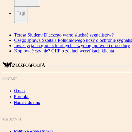
Tagi
Teresa Siudem: Dlaczego warto słuchać sygnalistów?
Czego sprawa Szpitala Południowego uczy o ochronie sygnali
Inwestycja na gruntach rolnych – wymogi prawne i procedury
Kopiować czy nie? GIIF o zdalnej weryfikacji klienta
KONTAKT
O nas
Kontakt
Napisz do nas
REGULAMIN
Polityka Prywatności