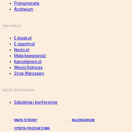
Prenumerata
Archiwum
PARTNERZY
E-kiosk.pl
E-gazety.pl
Nexto.pl
Mała księgowość
Kancelarierp.pl
Wieści Rolnicze
Życie Warszawy
NASZE WYDARZENIA
Szkolenia i konferencje
MAPA STRONY
KALENDARIUM
OFERTA PRODUKTOWA