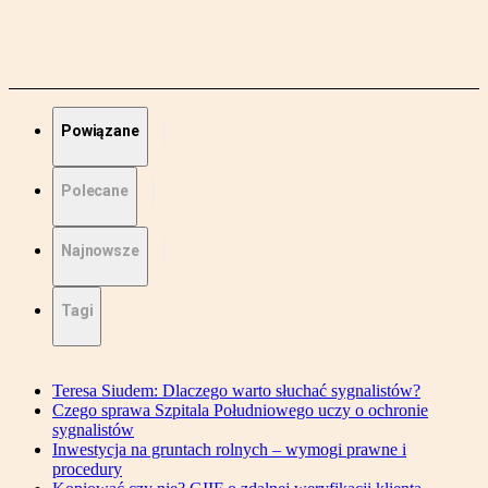
Powiązane
Polecane
Najnowsze
Tagi
Teresa Siudem: Dlaczego warto słuchać sygnalistów?
Czego sprawa Szpitala Południowego uczy o ochronie
sygnalistów
Inwestycja na gruntach rolnych – wymogi prawne i
procedury