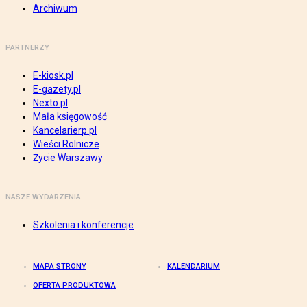
Archiwum
PARTNERZY
E-kiosk.pl
E-gazety.pl
Nexto.pl
Mała księgowość
Kancelarierp.pl
Wieści Rolnicze
Życie Warszawy
NASZE WYDARZENIA
Szkolenia i konferencje
MAPA STRONY
KALENDARIUM
OFERTA PRODUKTOWA