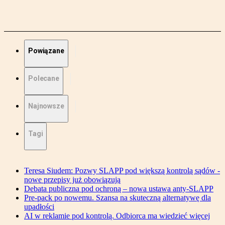
Powiązane
Polecane
Najnowsze
Tagi
Teresa Siudem: Pozwy SLAPP pod większą kontrolą sądów -
nowe przepisy już obowiązują
Debata publiczna pod ochroną – nowa ustawa anty-SLAPP
Pre-pack po nowemu. Szansa na skuteczną alternatywę dla
upadłości
AI w reklamie pod kontrolą. Odbiorca ma wiedzieć więcej