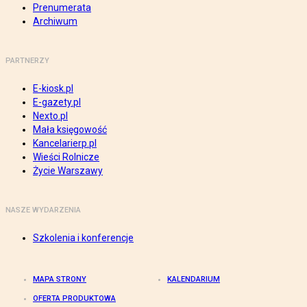
Prenumerata
Archiwum
PARTNERZY
E-kiosk.pl
E-gazety.pl
Nexto.pl
Mała księgowość
Kancelarierp.pl
Wieści Rolnicze
Życie Warszawy
NASZE WYDARZENIA
Szkolenia i konferencje
MAPA STRONY
KALENDARIUM
OFERTA PRODUKTOWA