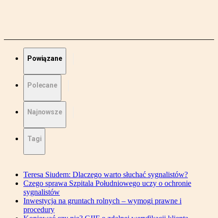
Powiązane
Polecane
Najnowsze
Tagi
Teresa Siudem: Dlaczego warto słuchać sygnalistów?
Czego sprawa Szpitala Południowego uczy o ochronie
sygnalistów
Inwestycja na gruntach rolnych – wymogi prawne i
procedury