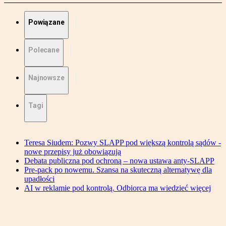
Powiązane
Polecane
Najnowsze
Tagi
Teresa Siudem: Pozwy SLAPP pod większą kontrolą sądów -
nowe przepisy już obowiązują
Debata publiczna pod ochroną – nowa ustawa anty-SLAPP
Pre-pack po nowemu. Szansa na skuteczną alternatywę dla
upadłości
AI w reklamie pod kontrolą. Odbiorca ma wiedzieć więcej