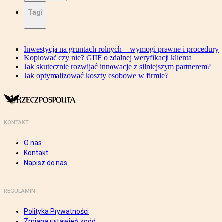
Tagi
Inwestycja na gruntach rolnych – wymogi prawne i procedury
Kopiować czy nie? GIIF o zdalnej weryfikacji klienta
Jak skutecznie rozwijać innowacje z silniejszym partnerem?
Jak optymalizować koszty osobowe w firmie?
KONTAKT
O nas
Kontakt
Napisz do nas
REGULAMIN
Polityka Prywatności
Zmiana ustawień zgód