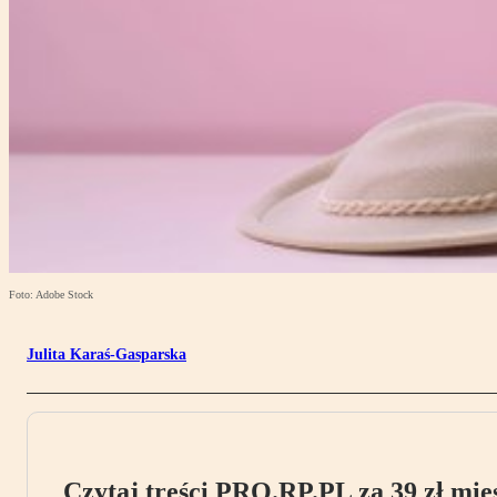
Foto: Adobe Stock
Julita Karaś-Gasparska
Czytaj treści PRO.RP.PL za 39 zł mies