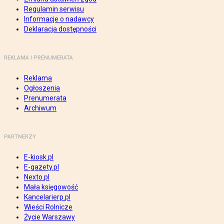
Regulamin serwisu
Informacje o nadawcy
Deklaracja dostępności
REKLAMA I PRENUMERATA
Reklama
Ogłoszenia
Prenumerata
Archiwum
PARTNERZY
E-kiosk.pl
E-gazety.pl
Nexto.pl
Mała księgowość
Kancelarierp.pl
Wieści Rolnicze
Życie Warszawy