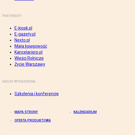
PARTNERZY
E-kiosk.pl
E-gazety.pl
Nexto.pl
Mała księgowość
Kancelarierp.pl
Wieści Rolnicze
Życie Warszawy
NASZE WYDARZENIA
Szkolenia i konferencje
MAPA STRONY
KALENDARIUM
OFERTA PRODUKTOWA