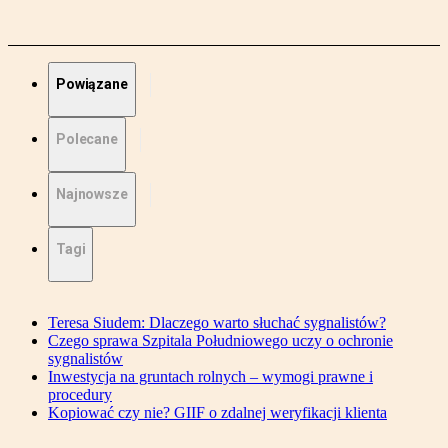
Powiązane
Polecane
Najnowsze
Tagi
Teresa Siudem: Dlaczego warto słuchać sygnalistów?
Czego sprawa Szpitala Południowego uczy o ochronie
sygnalistów
Inwestycja na gruntach rolnych – wymogi prawne i
procedury
Kopiować czy nie? GIIF o zdalnej weryfikacji klienta