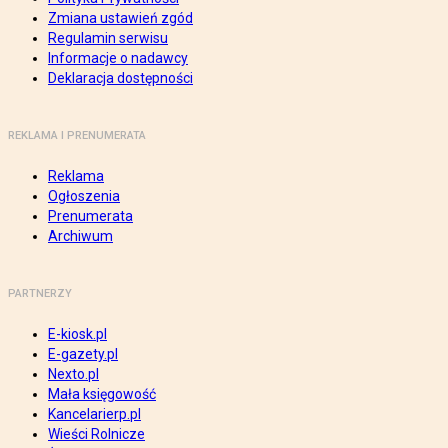
Zmiana ustawień zgód
Regulamin serwisu
Informacje o nadawcy
Deklaracja dostępności
REKLAMA I PRENUMERATA
Reklama
Ogłoszenia
Prenumerata
Archiwum
PARTNERZY
E-kiosk.pl
E-gazety.pl
Nexto.pl
Mała księgowość
Kancelarierp.pl
Wieści Rolnicze