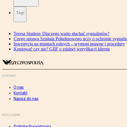
Tagi
Teresa Siudem: Dlaczego warto słuchać sygnalistów?
Czego sprawa Szpitala Południowego uczy o ochronie sygnali
Inwestycja na gruntach rolnych – wymogi prawne i procedury
Kopiować czy nie? GIIF o zdalnej weryfikacji klienta
KONTAKT
O nas
Kontakt
Napisz do nas
REGULAMIN
Polityka Prywatności