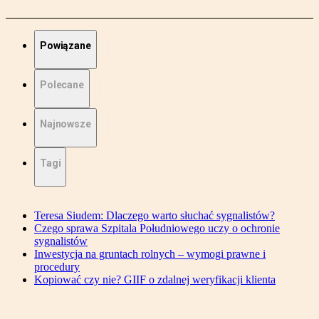
Powiązane
Polecane
Najnowsze
Tagi
Teresa Siudem: Dlaczego warto słuchać sygnalistów?
Czego sprawa Szpitala Południowego uczy o ochronie
sygnalistów
Inwestycja na gruntach rolnych – wymogi prawne i
procedury
Kopiować czy nie? GIIF o zdalnej weryfikacji klienta