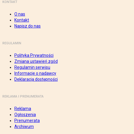
KONTAKT
O nas
Kontakt
Napisz do nas
REGULAMIN
Polityka Prywatności
Zmiana ustawień zgód
Regulamin serwisu
Informacje o nadawcy
Deklaracja dostępności
REKLAMA I PRENUMERATA
Reklama
Ogłoszenia
Prenumerata
Archiwum