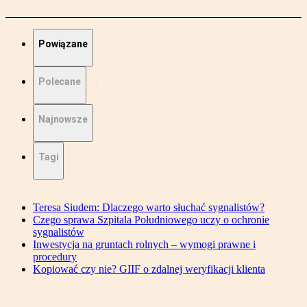
Powiązane
Polecane
Najnowsze
Tagi
Teresa Siudem: Dlaczego warto słuchać sygnalistów?
Czego sprawa Szpitala Południowego uczy o ochronie
sygnalistów
Inwestycja na gruntach rolnych – wymogi prawne i
procedury
Kopiować czy nie? GIIF o zdalnej weryfikacji klienta