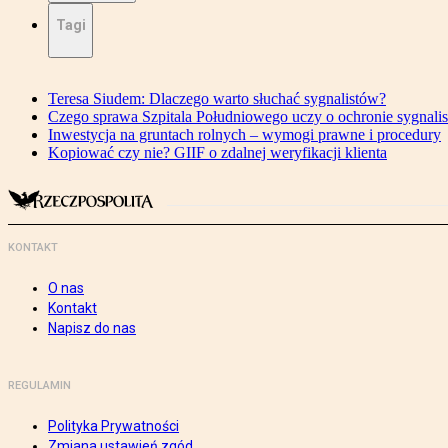
Tagi
Teresa Siudem: Dlaczego warto słuchać sygnalistów?
Czego sprawa Szpitala Południowego uczy o ochronie sygnali
Inwestycja na gruntach rolnych – wymogi prawne i procedury
Kopiować czy nie? GIIF o zdalnej weryfikacji klienta
KONTAKT
O nas
Kontakt
Napisz do nas
REGULAMIN
Polityka Prywatności
Zmiana ustawień zgód