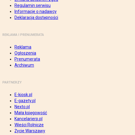
Regulamin serwisu
Informacje o nadawcy
Deklaracja dostępności
REKLAMA I PRENUMERATA
Reklama
Ogłoszenia
Prenumerata
Archiwum
PARTNERZY
E-kiosk.pl
E-gazety.pl
Nexto.pl
Mała księgowość
Kancelarierp.pl
Wieści Rolnicze
Życie Warszawy