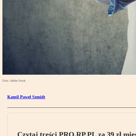
Foto: Adobe Stock
Kamil Paweł Szmidt
Czytaj treści PRO.RP.PL za 39 zł mies