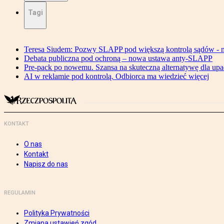
Tagi
Teresa Siudem: Pozwy SLAPP pod większą kontrolą sądów - n
Debata publiczna pod ochroną – nowa ustawa anty-SLAPP
Pre-pack po nowemu. Szansa na skuteczną alternatywę dla upa
AI w reklamie pod kontrolą. Odbiorca ma wiedzieć więcej
KONTAKT
O nas
Kontakt
Napisz do nas
REGULAMIN
Polityka Prywatności
Zmiana ustawień zgód