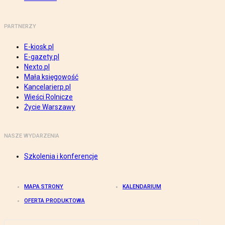
PARTNERZY
E-kiosk.pl
E-gazety.pl
Nexto.pl
Mała księgowość
Kancelarierp.pl
Wieści Rolnicze
Życie Warszawy
NASZE WYDARZENIA
Szkolenia i konferencje
MAPA STRONY
KALENDARIUM
OFERTA PRODUKTOWA