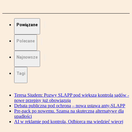
Powiązane
Polecane
Najnowsze
Tagi
Teresa Siudem: Pozwy SLAPP pod większą kontrolą sądów -
nowe przepisy już obowiązują
Debata publiczna pod ochroną – nowa ustawa anty-SLAPP
Pre-pack po nowemu. Szansa na skuteczną alternatywę dla
upadłości
AI w reklamie pod kontrolą. Odbiorca ma wiedzieć więcej