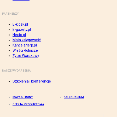
PARTNERZY
E-kiosk.pl
E-gazety.pl
Nexto.pl
Mała księgowość
Kancelarierp.pl
Wieści Rolnicze
Życie Warszawy
NASZE WYDARZENIA
Szkolenia i konferencje
MAPA STRONY
KALENDARIUM
OFERTA PRODUKTOWA