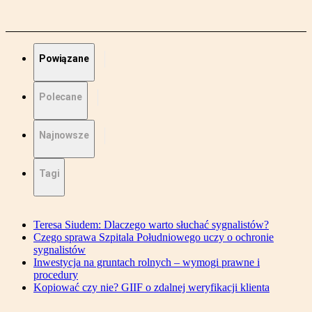
Powiązane
Polecane
Najnowsze
Tagi
Teresa Siudem: Dlaczego warto słuchać sygnalistów?
Czego sprawa Szpitala Południowego uczy o ochronie
sygnalistów
Inwestycja na gruntach rolnych – wymogi prawne i
procedury
Kopiować czy nie? GIIF o zdalnej weryfikacji klienta