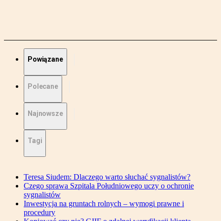
Powiązane
Polecane
Najnowsze
Tagi
Teresa Siudem: Dlaczego warto słuchać sygnalistów?
Czego sprawa Szpitala Południowego uczy o ochronie
sygnalistów
Inwestycja na gruntach rolnych – wymogi prawne i
procedury