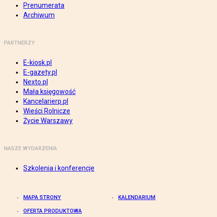
Prenumerata
Archiwum
PARTNERZY
E-kiosk.pl
E-gazety.pl
Nexto.pl
Mała księgowość
Kancelarierp.pl
Wieści Rolnicze
Życie Warszawy
NASZE WYDARZENIA
Szkolenia i konferencje
MAPA STRONY
KALENDARIUM
OFERTA PRODUKTOWA