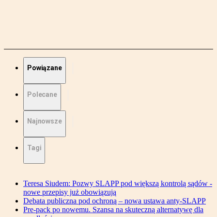
Powiązane
Polecane
Najnowsze
Tagi
Teresa Siudem: Pozwy SLAPP pod większą kontrolą sądów -
nowe przepisy już obowiązują
Debata publiczna pod ochroną – nowa ustawa anty-SLAPP
Pre-pack po nowemu. Szansa na skuteczną alternatywę dla