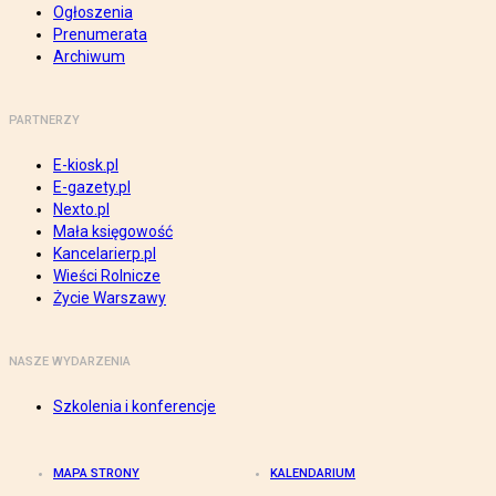
Ogłoszenia
Prenumerata
Archiwum
PARTNERZY
E-kiosk.pl
E-gazety.pl
Nexto.pl
Mała księgowość
Kancelarierp.pl
Wieści Rolnicze
Życie Warszawy
NASZE WYDARZENIA
Szkolenia i konferencje
MAPA STRONY
KALENDARIUM