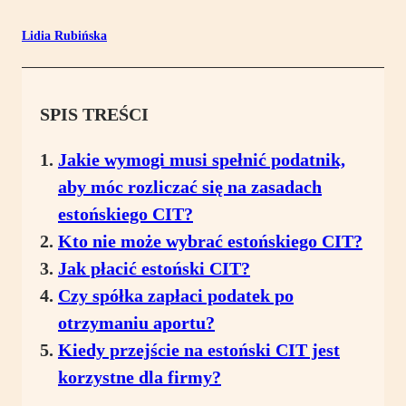
Lidia Rubińska
SPIS TREŚCI
Jakie wymogi musi spełnić podatnik,
aby móc rozliczać się na zasadach
estońskiego CIT?
Kto nie może wybrać estońskiego CIT?
Jak płacić estoński CIT?
Czy spółka zapłaci podatek po
otrzymaniu aportu?
Kiedy przejście na estoński CIT jest
korzystne dla firmy?