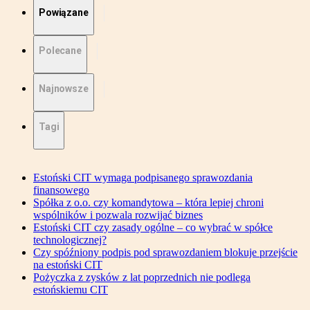
Powiązane
Polecane
Najnowsze
Tagi
Estoński CIT wymaga podpisanego sprawozdania
finansowego
Spółka z o.o. czy komandytowa – która lepiej chroni
wspólników i pozwala rozwijać biznes
Estoński CIT czy zasady ogólne – co wybrać w spółce
technologicznej?
Czy spóźniony podpis pod sprawozdaniem blokuje przejście
na estoński CIT
Pożyczka z zysków z lat poprzednich nie podlega
estońskiemu CIT