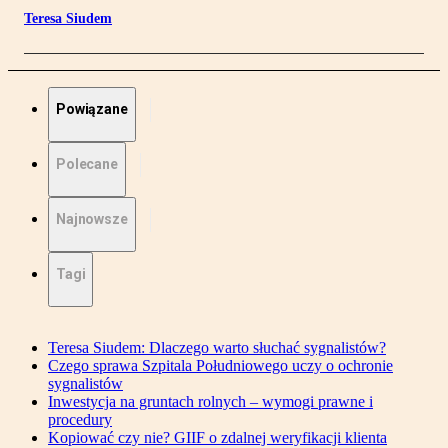
Teresa Siudem
Powiązane
Polecane
Najnowsze
Tagi
Teresa Siudem: Dlaczego warto słuchać sygnalistów?
Czego sprawa Szpitala Południowego uczy o ochronie
sygnalistów
Inwestycja na gruntach rolnych – wymogi prawne i
procedury
Kopiować czy nie? GIIF o zdalnej weryfikacji klienta