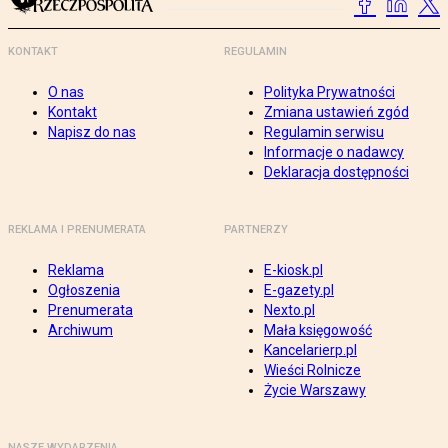
KONTAKT
REGULAMIN
O nas
Polityka Prywatności
Kontakt
Zmiana ustawień zgód
Napisz do nas
Regulamin serwisu
Informacje o nadawcy
Deklaracja dostępności
REKLAMA I PRENUMERATA
PARTNERZY
Reklama
E-kiosk.pl
Ogłoszenia
E-gazety.pl
Prenumerata
Nexto.pl
Archiwum
Mała księgowość
Kancelarierp.pl
Wieści Rolnicze
Życie Warszawy
NASZE WYDARZENIA