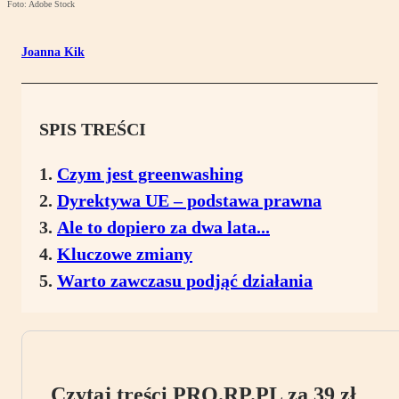
Foto: Adobe Stock
Joanna Kik
SPIS TREŚCI
Czym jest greenwashing
Dyrektywa UE – podstawa prawna
Ale to dopiero za dwa lata...
Kluczowe zmiany
Warto zawczasu podjąć działania
Czytaj treści PRO.RP.PL za 39 zł