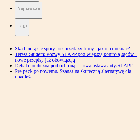
Najnowsze
Tagi
Skąd biorą się spory po sprzedaży firmy i jak ich uniknąć?
Teresa Siudem: Pozwy SLAPP pod większą kontrolą sądów -
nowe przepisy już obowiązują
Debata publiczna pod ochroną – nowa ustawa anty-SLAPP
Pre-pack po nowemu. Szansa na skuteczną alternatywę dla
upadłości