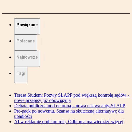
Powiązane
Polecane
Najnowsze
Tagi
Teresa Siudem: Pozwy SLAPP pod większą kontrolą sądów -
nowe przepisy już obowiązują
Debata publiczna pod ochroną – nowa ustawa anty-SLAPP
Pre-pack po nowemu. Szansa na skuteczną alternatywę dla
upadłości
AI w reklamie pod kontrolą. Odbiorca ma wiedzieć więcej