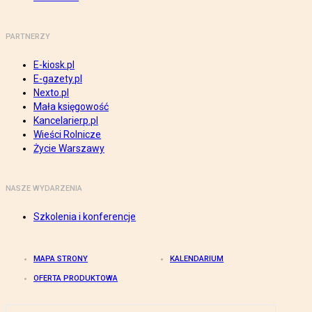
PARTNERZY
E-kiosk.pl
E-gazety.pl
Nexto.pl
Mała księgowość
Kancelarierp.pl
Wieści Rolnicze
Życie Warszawy
NASZE WYDARZENIA
Szkolenia i konferencje
MAPA STRONY
KALENDARIUM
OFERTA PRODUKTOWA