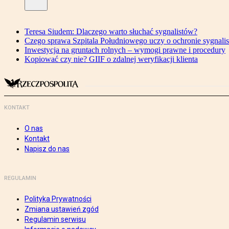
Teresa Siudem: Dlaczego warto słuchać sygnalistów?
Czego sprawa Szpitala Południowego uczy o ochronie sygnali
Inwestycja na gruntach rolnych – wymogi prawne i procedury
Kopiować czy nie? GIIF o zdalnej weryfikacji klienta
KONTAKT
O nas
Kontakt
Napisz do nas
REGULAMIN
Polityka Prywatności
Zmiana ustawień zgód
Regulamin serwisu