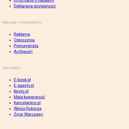
Informacje o nadawcy
Deklaracja dostępności
REKLAMA I PRENUMERATA
Reklama
Ogłoszenia
Prenumerata
Archiwum
PARTNERZY
E-kiosk.pl
E-gazety.pl
Nexto.pl
Mała księgowość
Kancelarierp.pl
Wieści Rolnicze
Życie Warszawy