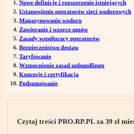
Nowe definicje i rozszerzenie istniejących
Ustanowienie operatorów sieci wodorowych
Magazynowanie wodoru
Zawieranie i wzorce umów
Zasady współpracy operatorów
Bezpieczeństwo dostaw
Taryfowanie
Wzmocnienie zasad unbundlingu
Koncesje i certyfikacja
Podsumowanie
Czytaj treści PRO.RP.PL za 39 zł mies