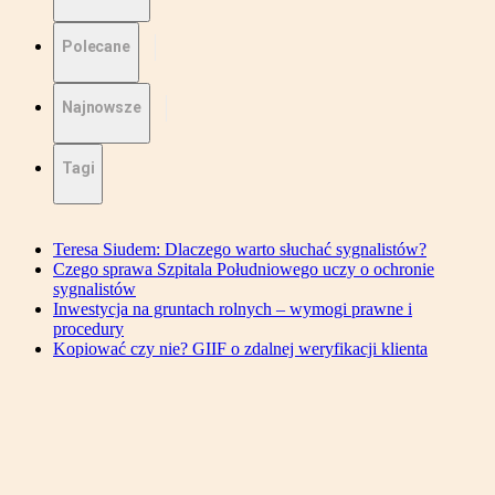
Polecane
Najnowsze
Tagi
Teresa Siudem: Dlaczego warto słuchać sygnalistów?
Czego sprawa Szpitala Południowego uczy o ochronie
sygnalistów
Inwestycja na gruntach rolnych – wymogi prawne i
procedury
Kopiować czy nie? GIIF o zdalnej weryfikacji klienta