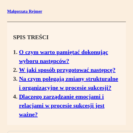
Małgorzata Rejmer
SPIS TREŚCI
O czym warto pamiętać dokonując
wyboru następców?
W jaki sposób przygotować następcę?
Na czym polegają zmiany strukturalne
i organizacyjne w procesie sukcesji?
Dlaczego zarządzanie emocjami i
relacjami w procesie sukcesji jest
ważne?