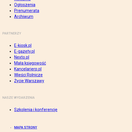
Ogłoszenia
Prenumerata
Archiwum
PARTNERZY
E-kiosk.pl
E-gazety.pl
Nexto.pl
Mała księgowość
Kancelarierp.pl
Wieści Rolnicze
Życie Warszawy
NASZE WYDARZENIA
Szkolenia i konferencje
MAPA STRONY