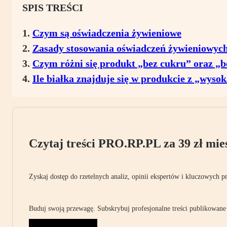
SPIS TREŚCI
Czym są oświadczenia żywieniowe
Zasady stosowania oświadczeń żywieniowyc
Czym różni się produkt „bez cukru” oraz „
Ile białka znajduje się w produkcie z „wyso
Czytaj treści PRO.RP.PL za 39 zł mies
Zyskaj dostęp do rzetelnych analiz, opinii ekspertów i kluczowych p
Buduj swoją przewagę. Subskrybuj profesjonalne treści publikowane 