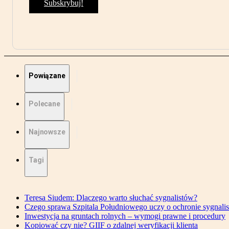
Subskrybuj!
Powiązane
Polecane
Najnowsze
Tagi
Teresa Siudem: Dlaczego warto słuchać sygnalistów?
Czego sprawa Szpitala Południowego uczy o ochronie sygnali
Inwestycja na gruntach rolnych – wymogi prawne i procedury
Kopiować czy nie? GIIF o zdalnej weryfikacji klienta