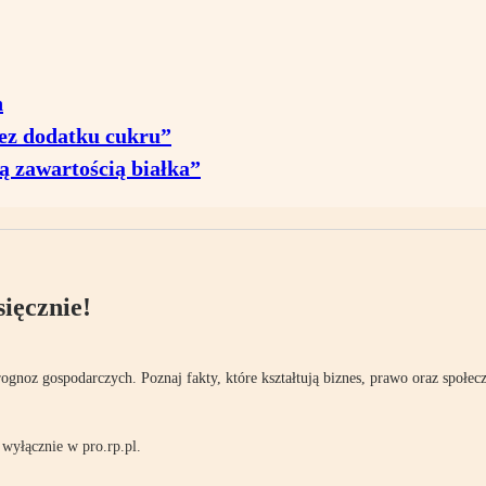
h
bez dodatku cukru”
ką zawartością białka”
ięcznie!
rognoz gospodarczych. Poznaj fakty, które kształtują biznes, prawo oraz społec
wyłącznie w pro.rp.pl.