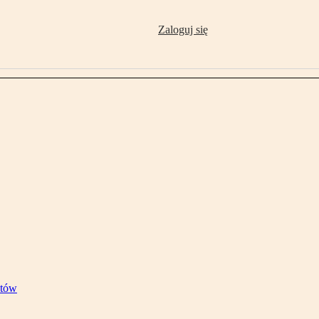
Zaloguj się
stów