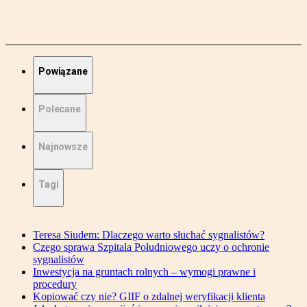
Powiązane
Polecane
Najnowsze
Tagi
Teresa Siudem: Dlaczego warto słuchać sygnalistów?
Czego sprawa Szpitala Południowego uczy o ochronie
sygnalistów
Inwestycja na gruntach rolnych – wymogi prawne i
procedury
Kopiować czy nie? GIIF o zdalnej weryfikacji klienta