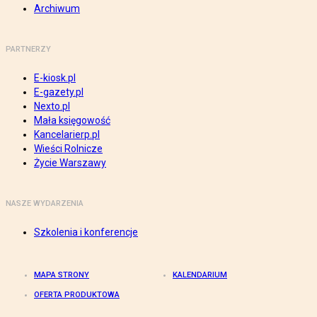
Archiwum
PARTNERZY
E-kiosk.pl
E-gazety.pl
Nexto.pl
Mała księgowość
Kancelarierp.pl
Wieści Rolnicze
Życie Warszawy
NASZE WYDARZENIA
Szkolenia i konferencje
MAPA STRONY
KALENDARIUM
OFERTA PRODUKTOWA