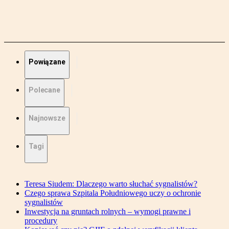
Powiązane
Polecane
Najnowsze
Tagi
Teresa Siudem: Dlaczego warto słuchać sygnalistów?
Czego sprawa Szpitala Południowego uczy o ochronie
sygnalistów
Inwestycja na gruntach rolnych – wymogi prawne i
procedury