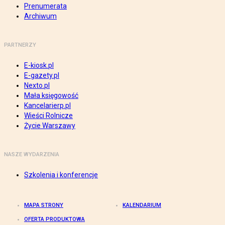
Prenumerata
Archiwum
PARTNERZY
E-kiosk.pl
E-gazety.pl
Nexto.pl
Mała księgowość
Kancelarierp.pl
Wieści Rolnicze
Życie Warszawy
NASZE WYDARZENIA
Szkolenia i konferencje
MAPA STRONY
KALENDARIUM
OFERTA PRODUKTOWA