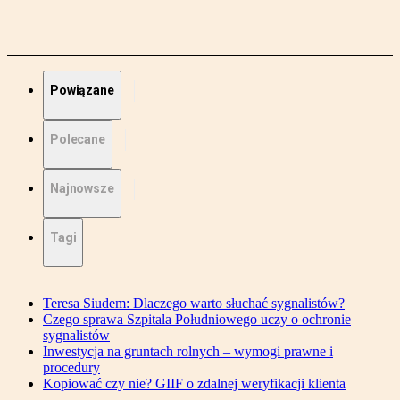
Powiązane
Polecane
Najnowsze
Tagi
Teresa Siudem: Dlaczego warto słuchać sygnalistów?
Czego sprawa Szpitala Południowego uczy o ochronie
sygnalistów
Inwestycja na gruntach rolnych – wymogi prawne i
procedury
Kopiować czy nie? GIIF o zdalnej weryfikacji klienta