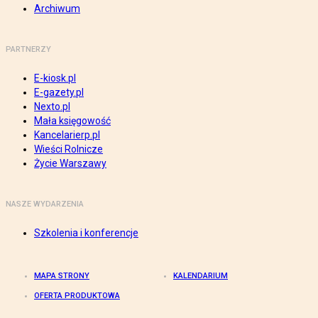
Archiwum
PARTNERZY
E-kiosk.pl
E-gazety.pl
Nexto.pl
Mała księgowość
Kancelarierp.pl
Wieści Rolnicze
Życie Warszawy
NASZE WYDARZENIA
Szkolenia i konferencje
MAPA STRONY
KALENDARIUM
OFERTA PRODUKTOWA