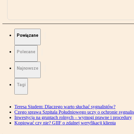
Powiązane
Polecane
Najnowsze
Tagi
Teresa Siudem: Dlaczego warto słuchać sygnalistów?
Czego sprawa Szpitala Południowego uczy o ochronie sygnali
Inwestycja na gruntach rolnych – wymogi prawne i procedury
Kopiować czy nie? GIIF o zdalnej weryfikacji klienta