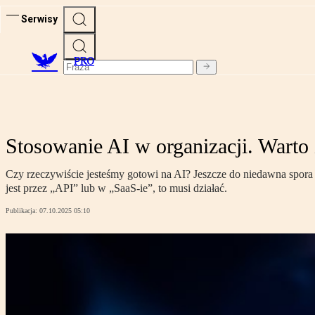
Serwisy
PRO
Stosowanie AI w organizacji. Warto z
Czy rzeczywiście jesteśmy gotowi na AI? Jeszcze do niedawna spora 
jest przez „API” lub w „SaaS-ie”, to musi działać.
Publikacja:
07.10.2025 05:10