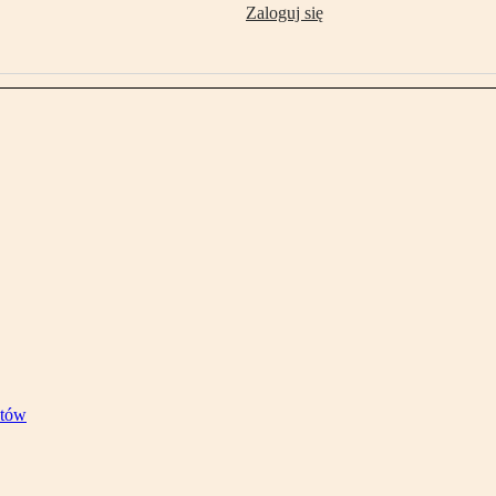
Zaloguj się
stów