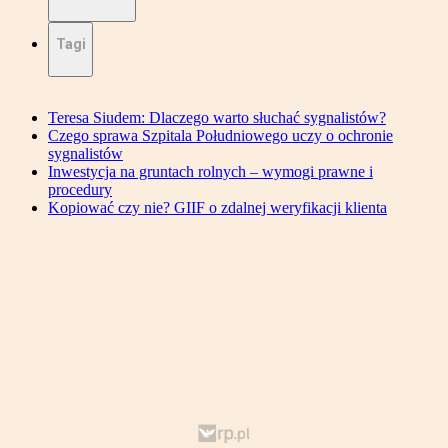
Tagi
Teresa Siudem: Dlaczego warto słuchać sygnalistów?
Czego sprawa Szpitala Południowego uczy o ochronie
sygnalistów
Inwestycja na gruntach rolnych – wymogi prawne i
procedury
Kopiować czy nie? GIIF o zdalnej weryfikacji klienta