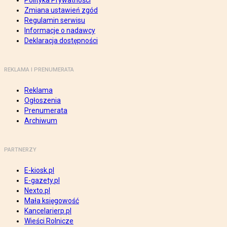
Polityka Prywatności
Zmiana ustawień zgód
Regulamin serwisu
Informacje o nadawcy
Deklaracja dostępności
REKLAMA I PRENUMERATA
Reklama
Ogłoszenia
Prenumerata
Archiwum
PARTNERZY
E-kiosk.pl
E-gazety.pl
Nexto.pl
Mała księgowość
Kancelarierp.pl
Wieści Rolnicze