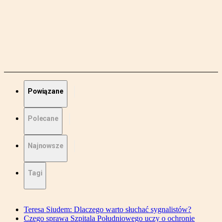
Powiązane
Polecane
Najnowsze
Tagi
Teresa Siudem: Dlaczego warto słuchać sygnalistów?
Czego sprawa Szpitala Południowego uczy o ochronie