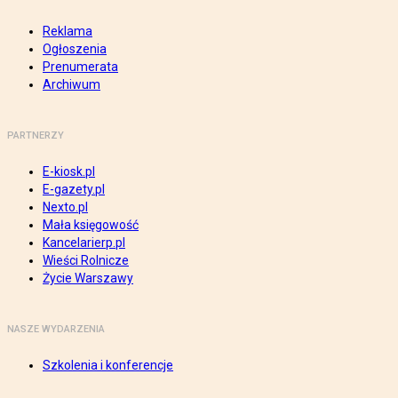
Reklama
Ogłoszenia
Prenumerata
Archiwum
PARTNERZY
E-kiosk.pl
E-gazety.pl
Nexto.pl
Mała księgowość
Kancelarierp.pl
Wieści Rolnicze
Życie Warszawy
NASZE WYDARZENIA
Szkolenia i konferencje