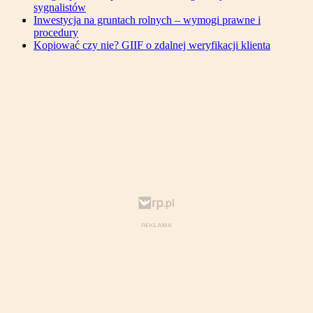
sygnalistów
Inwestycja na gruntach rolnych – wymogi prawne i
procedury
Kopiować czy nie? GIIF o zdalnej weryfikacji klienta