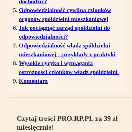
dochodzić?
Odpowiedzialność cywilna członków
organów spółdzielni mieszkaniowej
Jak pociągnąć zarząd spółdzielni do
odpowiedzialności?
Odpowiedzialność władz spółdzielni
mieszkaniowej – przykłady z praktyki
Wysokie ryzyko i wymagania
ostrożności członków władz spółdzielni
Komentarz
Czytaj treści PRO.RP.PL za 39 zł
miesięcznie!