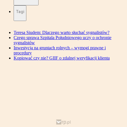
Tagi
Teresa Siudem: Dlaczego warto słuchać sygnalistów?
Czego sprawa Szpitala Południowego uczy o ochronie
sygnalistów
Inwestycja na gruntach rolnych – wymogi prawne i
procedury
Kopiować czy nie? GIIF o zdalnej weryfikacji klienta