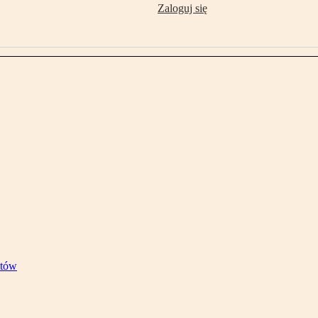
Zaloguj się
stów