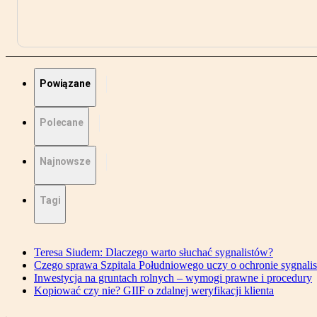
Powiązane
Polecane
Najnowsze
Tagi
Teresa Siudem: Dlaczego warto słuchać sygnalistów?
Czego sprawa Szpitala Południowego uczy o ochronie sygnali
Inwestycja na gruntach rolnych – wymogi prawne i procedury
Kopiować czy nie? GIIF o zdalnej weryfikacji klienta