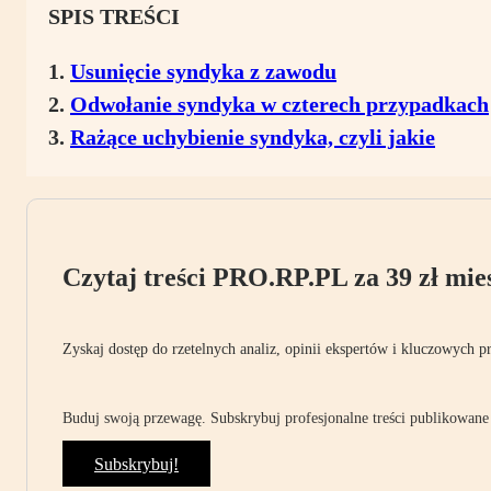
SPIS TREŚCI
Usunięcie syndyka z zawodu
Odwołanie syndyka w czterech przypadkach
Rażące uchybienie syndyka, czyli jakie
Czytaj treści PRO.RP.PL za 39 zł mies
Zyskaj dostęp do rzetelnych analiz, opinii ekspertów i kluczowych p
Buduj swoją przewagę. Subskrybuj profesjonalne treści publikowane 
Subskrybuj!