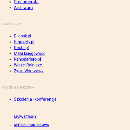
Prenumerata
Archiwum
PARTNERZY
E-kiosk.pl
E-gazety.pl
Nexto.pl
Mała księgowość
Kancelarierp.pl
Wieści Rolnicze
Życie Warszawy
NASZE WYDARZENIA
Szkolenia i konferencje
MAPA STRONY
OFERTA PRODUKTOWA