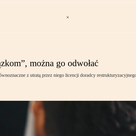
ązkom”, można go odwołać
noznaczne z utratą przez niego licencji doradcy restrukturyzacyjneg