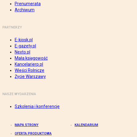
Prenumerata
Archiwum
PARTNERZY
E-kiosk.pl
E-gazety.pl
Nexto.pl
Mała księgowość
Kancelarierp.pl
Wieści Rolnicze
Życie Warszawy
NASZE WYDARZENIA
Szkolenia i konferencje
MAPA STRONY
KALENDARIUM
OFERTA PRODUKTOWA