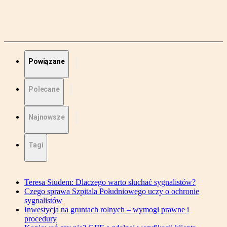
Powiązane
Polecane
Najnowsze
Tagi
Teresa Siudem: Dlaczego warto słuchać sygnalistów?
Czego sprawa Szpitala Południowego uczy o ochronie
sygnalistów
Inwestycja na gruntach rolnych – wymogi prawne i
procedury