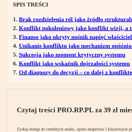
SPIS TREŚCI
Brak rozdzielenia ról jako źródło struktura
Konflikt pokoleniowy jako konflikt wizji, a 
Finanse jako ukryty nośnik napięć właścicie
Unikanie konfliktu jako mechanizm opóźnion
Sukcesja jako moment krytyczny systemu
Konflikt jako wskaźnik dojrzałości systemu
Od diagnozy do decyzji – co dalej z konflik
Czytaj treści PRO.RP.PL za 39 zł mies
Zyskaj dostęp do rzetelnych analiz, opinii ekspertów i kluczowych p