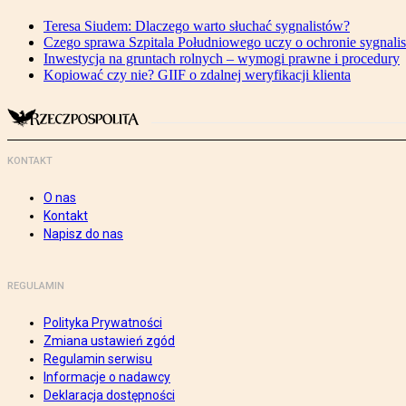
Teresa Siudem: Dlaczego warto słuchać sygnalistów?
Czego sprawa Szpitala Południowego uczy o ochronie sygnali
Inwestycja na gruntach rolnych – wymogi prawne i procedury
Kopiować czy nie? GIIF o zdalnej weryfikacji klienta
KONTAKT
O nas
Kontakt
Napisz do nas
REGULAMIN
Polityka Prywatności
Zmiana ustawień zgód
Regulamin serwisu
Informacje o nadawcy
Deklaracja dostępności