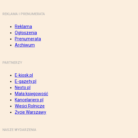
REKLAMA I PRENUMERATA
Reklama
Ogłoszenia
Prenumerata
Archiwum
PARTNERZY
E-kiosk.pl
E-gazety.pl
Nexto.pl
Mała księgowość
Kancelarierp.pl
Wieści Rolnicze
Życie Warszawy
NASZE WYDARZENIA