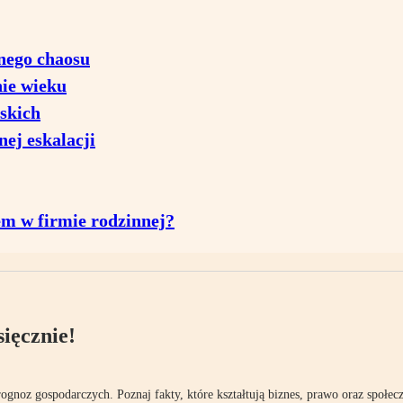
lnego chaosu
nie wieku
lskich
ej eskalacji
tem w firmie rodzinnej?
ięcznie!
rognoz gospodarczych. Poznaj fakty, które kształtują biznes, prawo oraz społec