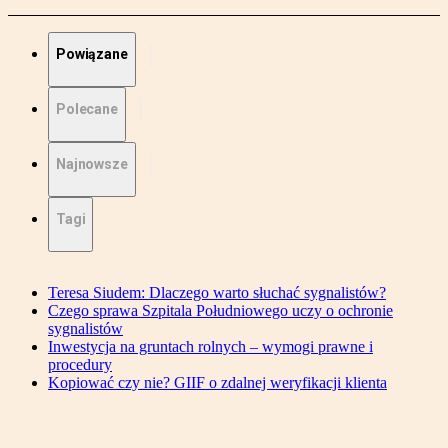
Powiązane
Polecane
Najnowsze
Tagi
Teresa Siudem: Dlaczego warto słuchać sygnalistów?
Czego sprawa Szpitala Południowego uczy o ochronie
sygnalistów
Inwestycja na gruntach rolnych – wymogi prawne i
procedury
Kopiować czy nie? GIIF o zdalnej weryfikacji klienta