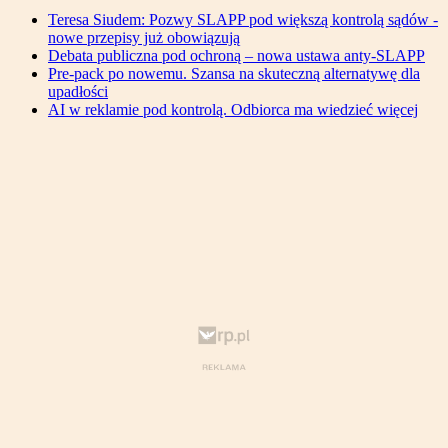
Teresa Siudem: Pozwy SLAPP pod większą kontrolą sądów -
nowe przepisy już obowiązują
Debata publiczna pod ochroną – nowa ustawa anty-SLAPP
Pre-pack po nowemu. Szansa na skuteczną alternatywę dla
upadłości
AI w reklamie pod kontrolą. Odbiorca ma wiedzieć więcej