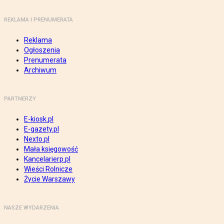
REKLAMA I PRENUMERATA
Reklama
Ogłoszenia
Prenumerata
Archiwum
PARTNERZY
E-kiosk.pl
E-gazety.pl
Nexto.pl
Mała księgowość
Kancelarierp.pl
Wieści Rolnicze
Życie Warszawy
NASZE WYDARZENIA