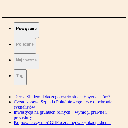
Powiązane
Polecane
Najnowsze
Tagi
Teresa Siudem: Dlaczego warto słuchać sygnalistów?
Czego sprawa Szpitala Południowego uczy o ochronie
sygnalistów
Inwestycja na gruntach rolnych – wymogi prawne i
procedury
Kopiować czy nie? GIIF o zdalnej weryfikacji klienta