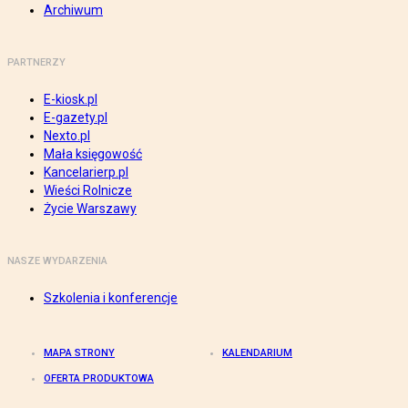
Archiwum
PARTNERZY
E-kiosk.pl
E-gazety.pl
Nexto.pl
Mała księgowość
Kancelarierp.pl
Wieści Rolnicze
Życie Warszawy
NASZE WYDARZENIA
Szkolenia i konferencje
MAPA STRONY
KALENDARIUM
OFERTA PRODUKTOWA