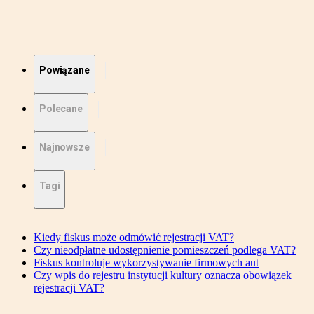
Powiązane
Polecane
Najnowsze
Tagi
Kiedy fiskus może odmówić rejestracji VAT?
Czy nieodpłatne udostępnienie pomieszczeń podlega VAT?
Fiskus kontroluje wykorzystywanie firmowych aut
Czy wpis do rejestru instytucji kultury oznacza obowiązek
rejestracji VAT?