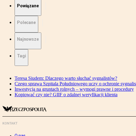
Powiązane
Polecane
Najnowsze
Tagi
Teresa Siudem: Dlaczego warto słuchać sygnalistów?
Czego sprawa Szpitala Południowego uczy o ochronie sygnali
Inwestycja na gruntach rolnych – wymogi prawne i procedury
Kopiować czy nie? GIIF o zdalnej weryfikacji klienta
KONTAKT
O nas