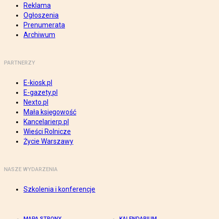
Reklama
Ogłoszenia
Prenumerata
Archiwum
PARTNERZY
E-kiosk.pl
E-gazety.pl
Nexto.pl
Mała księgowość
Kancelarierp.pl
Wieści Rolnicze
Życie Warszawy
NASZE WYDARZENIA
Szkolenia i konferencje
MAPA STRONY
KALENDARIUM