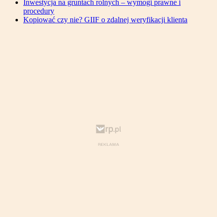
Inwestycja na gruntach rolnych – wymogi prawne i
procedury
Kopiować czy nie? GIIF o zdalnej weryfikacji klienta