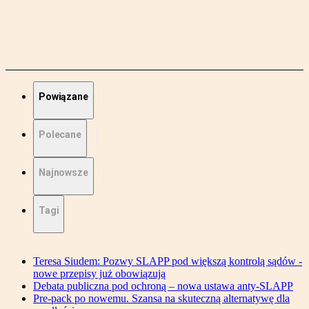
Powiązane
Polecane
Najnowsze
Tagi
Teresa Siudem: Pozwy SLAPP pod większą kontrolą sądów -
nowe przepisy już obowiązują
Debata publiczna pod ochroną – nowa ustawa anty-SLAPP
Pre-pack po nowemu. Szansa na skuteczną alternatywę dla