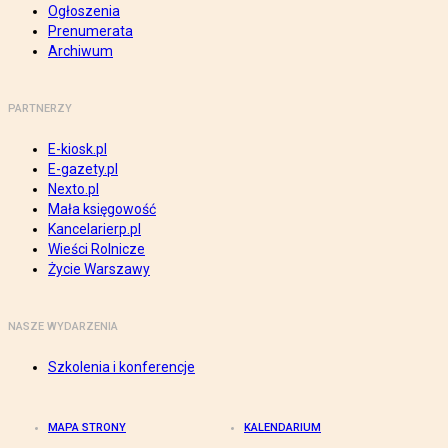
Ogłoszenia
Prenumerata
Archiwum
PARTNERZY
E-kiosk.pl
E-gazety.pl
Nexto.pl
Mała księgowość
Kancelarierp.pl
Wieści Rolnicze
Życie Warszawy
NASZE WYDARZENIA
Szkolenia i konferencje
MAPA STRONY
KALENDARIUM