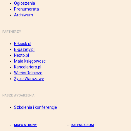
Ogłoszenia
Prenumerata
Archiwum
PARTNERZY
E-kiosk.pl
E-gazety.pl
Nexto.pl
Mała księgowość
Kancelarierp.pl
Wieści Rolnicze
Życie Warszawy
NASZE WYDARZENIA
Szkolenia i konferencje
MAPA STRONY
KALENDARIUM