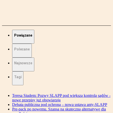
Powiązane
Polecane
Najnowsze
Tagi
Teresa Siudem: Pozwy SLAPP pod większą kontrolą sądów -
nowe przepisy już obowiązują
Debata publiczna pod ochroną – nowa ustawa anty-SLAPP
Pre-pack po nowemu. Szansa na skuteczną alternatywę dla