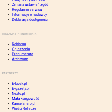
Zmiana ustawień zgód
Regulamin serwisu
Informacje o nadawcy
Deklaracja dostępności
REKLAMA I PRENUMERATA
Reklama
Ogłoszenia
Prenumerata
Archiwum
PARTNERZY
E-kiosk.pl
E-gazety.pl
Nexto.pl
Mała księgowość
Kancelarierp.pl
Wieści Rolnicze