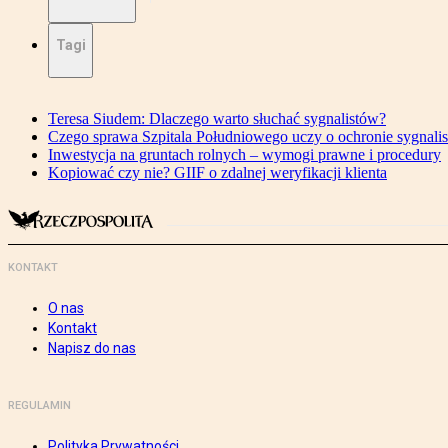
Tagi
Teresa Siudem: Dlaczego warto słuchać sygnalistów?
Czego sprawa Szpitala Południowego uczy o ochronie sygnali
Inwestycja na gruntach rolnych – wymogi prawne i procedury
Kopiować czy nie? GIIF o zdalnej weryfikacji klienta
KONTAKT
O nas
Kontakt
Napisz do nas
REGULAMIN
Polityka Prywatności