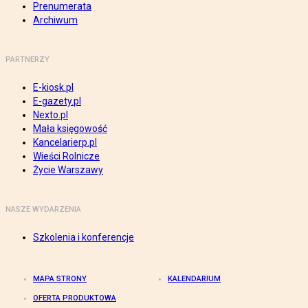
Prenumerata
Archiwum
PARTNERZY
E-kiosk.pl
E-gazety.pl
Nexto.pl
Mała księgowość
Kancelarierp.pl
Wieści Rolnicze
Życie Warszawy
NASZE WYDARZENIA
Szkolenia i konferencje
MAPA STRONY
KALENDARIUM
OFERTA PRODUKTOWA