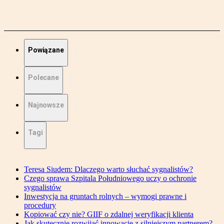
Powiązane
Polecane
Najnowsze
Tagi
Teresa Siudem: Dlaczego warto słuchać sygnalistów?
Czego sprawa Szpitala Południowego uczy o ochronie
sygnalistów
Inwestycja na gruntach rolnych – wymogi prawne i
procedury
Kopiować czy nie? GIIF o zdalnej weryfikacji klienta
Jak skutecznie rozwijać innowacje z silniejszym partnerem?