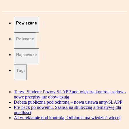
Powiązane
Polecane
Najnowsze
Tagi
Teresa Siudem: Pozwy SLAPP pod większą kontrolą sądów -
nowe przepisy już obowiązują
Debata publiczna pod ochroną – nowa ustawa anty-SLAPP
Pre-pack po nowemu. Szansa na skuteczną alternatywę dla
upadłości
AI w reklamie pod kontrolą. Odbiorca ma wiedzieć więcej