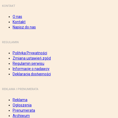
KONTAKT
O nas
Kontakt
Napisz do nas
REGULAMIN
Polityka Prywatności
Zmiana ustawień zgód
Regulamin serwisu
Informacje o nadawcy
Deklaracja dostępności
REKLAMA I PRENUMERATA
Reklama
Ogłoszenia
Prenumerata
Archiwum