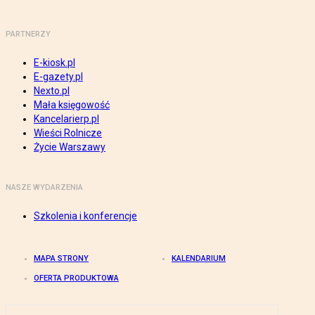
PARTNERZY
E-kiosk.pl
E-gazety.pl
Nexto.pl
Mała księgowość
Kancelarierp.pl
Wieści Rolnicze
Życie Warszawy
NASZE WYDARZENIA
Szkolenia i konferencje
MAPA STRONY
KALENDARIUM
OFERTA PRODUKTOWA