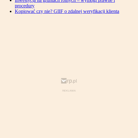
Inwestycja na gruntach rolnych – wymogi prawne i
procedury
Kopiować czy nie? GIIF o zdalnej weryfikacji klienta