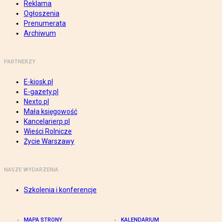
Reklama
Ogłoszenia
Prenumerata
Archiwum
PARTNERZY
E-kiosk.pl
E-gazety.pl
Nexto.pl
Mała księgowość
Kancelarierp.pl
Wieści Rolnicze
Życie Warszawy
NASZE WYDARZENIA
Szkolenia i konferencje
MAPA STRONY
KALENDARIUM