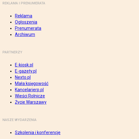
REKLAMA I PRENUMERATA
Reklama
Ogłoszenia
Prenumerata
Archiwum
PARTNERZY
E-kiosk.pl
E-gazety.pl
Nexto.pl
Mała księgowość
Kancelarierp.pl
Wieści Rolnicze
Życie Warszawy
NASZE WYDARZENIA
Szkolenia i konferencje