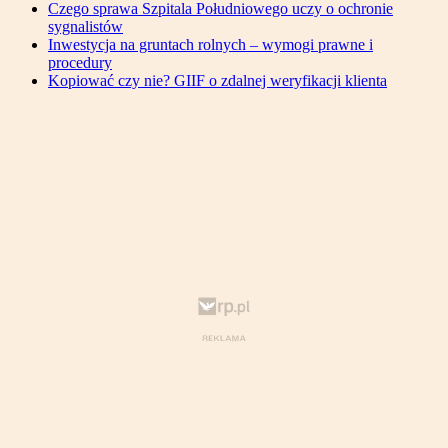
Czego sprawa Szpitala Południowego uczy o ochronie
sygnalistów
Inwestycja na gruntach rolnych – wymogi prawne i
procedury
Kopiować czy nie? GIIF o zdalnej weryfikacji klienta