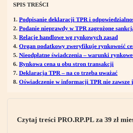
SPIS TREŚCI
Podpisanie deklaracji TPR i odpowiedzialno
Podanie nieprawdy w TPR zagrożone sankcj
Relacje handlowe wg rynkowych zasad
Organ podatkowy zweryfikuje rynkowość ce
Nieodpłatne świadczenia – warunki rynkowe
Rynkowa cena u obu stron transakcji
Deklaracja TPR – na co trzeba uważać
Oświadczenie w informacji TPR nie zawsze j
Czytaj treści PRO.RP.PL za 39 zł mies