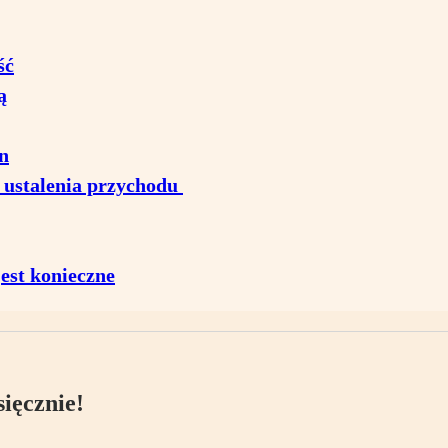
ść
ą
n
 ustalenia przychodu
est konieczne
ięcznie!