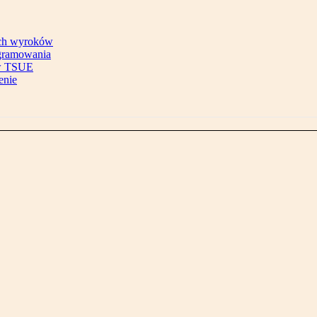
nych wyroków
ogramowania
ów TSUE
enie