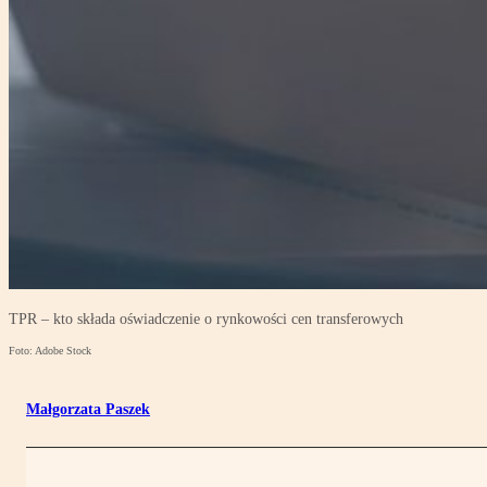
TPR – kto składa oświadczenie o rynkowości cen transferowych
Foto: Adobe Stock
Małgorzata Paszek