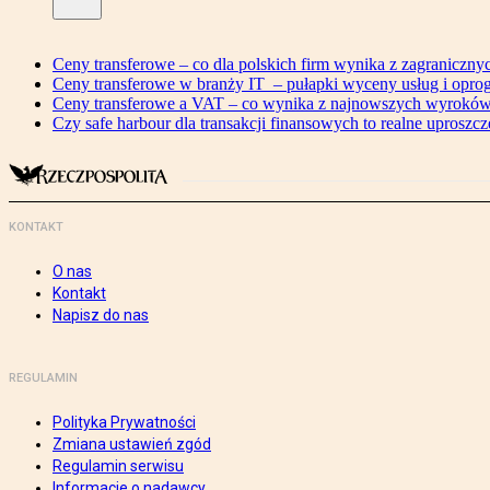
Ceny transferowe – co dla polskich firm wynika z zagranicz
Ceny transferowe w branży IT – pułapki wyceny usług i opr
Ceny transferowe a VAT – co wynika z najnowszych wyrok
Czy safe harbour dla transakcji finansowych to realne uproszcz
KONTAKT
O nas
Kontakt
Napisz do nas
REGULAMIN
Polityka Prywatności
Zmiana ustawień zgód
Regulamin serwisu
Informacje o nadawcy