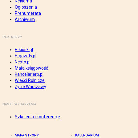
Reklama
Ogłoszenia
Prenumerata
Archiwum
PARTNERZY
E-kiosk.pl
E-gazety.pl
Nexto.pl
Mała księgowość
Kancelarierp.pl
Wieści Rolnicze
Życie Warszawy
NASZE WYDARZENIA
Szkolenia i konferencje
MAPA STRONY
KALENDARIUM