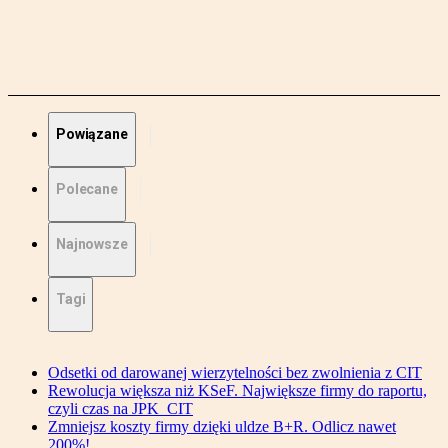
Powiązane
Polecane
Najnowsze
Tagi
Odsetki od darowanej wierzytelności bez zwolnienia z CIT
Rewolucja większa niż KSeF. Największe firmy do raportu,
czyli czas na JPK_CIT
Zmniejsz koszty firmy dzięki uldze B+R. Odlicz nawet
200%!